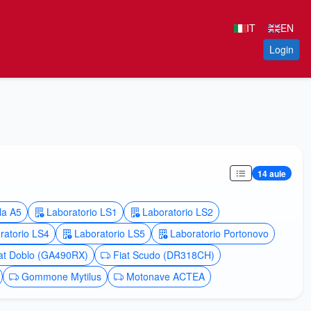
IT
EN
Login
14 aule
la A5
Laboratorio LS1
Laboratorio LS2
ratorio LS4
Laboratorio LS5
Laboratorio Portonovo
at Doblo (GA490RX)
Fiat Scudo (DR318CH)
Gommone Mytilus
Motonave ACTEA