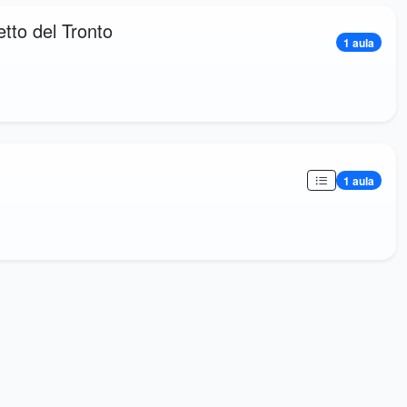
to del Tronto
1 aula
1 aula