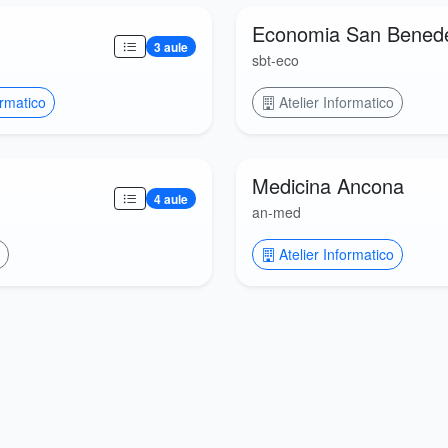
Economia San Benedet
3 aule
sbt-eco
ormatico
Atelier Informatico
Medicina Ancona
4 aule
an-med
Atelier Informatico