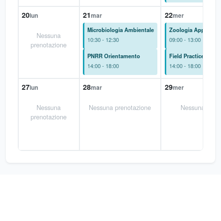
20
21
22
lun
mar
mer
Microbiologia Ambientale
Zoologia Applicata
Nessuna
10:30 - 12:30
09:00 - 13:00
prenotazione
PNRR Orientamento
Field Practices Mar
14:00 - 18:00
14:00 - 18:00
27
28
29
lun
mar
mer
Nessuna
Nessuna prenotazione
Nessuna pren
prenotazione