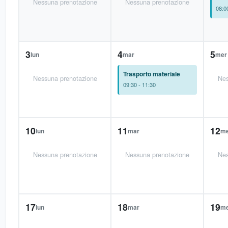
Nessuna prenotazione
Nessuna prenotazione
08:0
3
4
5
lun
mar
mer
Trasporto materiale
Nessuna prenotazione
Nes
09:30 - 11:30
10
11
12
lun
mar
m
Nessuna prenotazione
Nessuna prenotazione
Nes
17
18
19
lun
mar
m