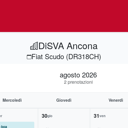
DiSVA Ancona
Fiat Scudo (DR318CH)
agosto 2026
2 prenotazioni
Mercoledì
Giovedì
Venerdì
30
31
er
gio
ven
o boa