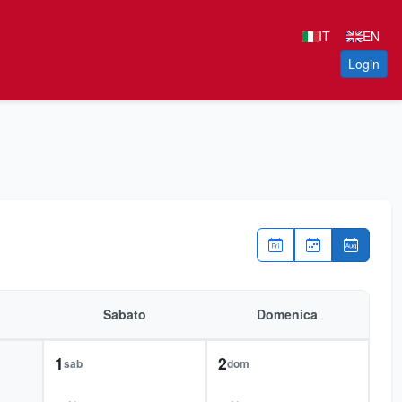
IT
EN
Login
Sabato
Domenica
1
2
sab
dom