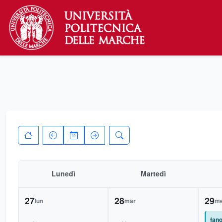
Lunedì
Martedì
27
28
29
lun
mar
m
fan